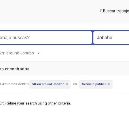
Buscar trabaj
50 km around Jobabo
os encontrados
s Anuncios dentro
en
50 km around Jobabo
Servicio público
lt. Refine your search using other criteria.