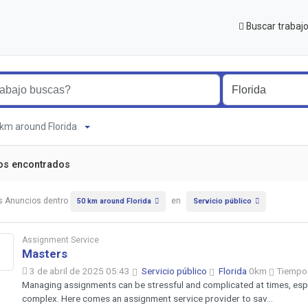
Buscar trabaj
0 km around Florida
os encontrados
s Anuncios dentro
en
50 km around Florida
Servicio público
Assignment Service
Masters
3 de abril de 2025 05:43
Servicio público
Florida
0km
Tiempo
Managing assignments can be stressful and complicated at times, espec
complex. Here comes an assignment service provider to sav...