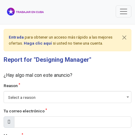
Entrada
para obtener un acceso más rápido a las mejores
ofertas.
Haga clic aquí
si usted no tiene una cuenta.
Report for "Designing Manager"
¿Hay algo mal con este anuncio?
*
Reason
Select a reason
*
Tu correo electrónico
*