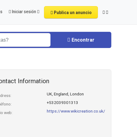
os
Iniciar sesión
Publica un anuncio
Encontrar
ontact Information
UK, England, London
dress:
+532039301313
léfono:
https://www.wikicreation.co.uk/
tio web: