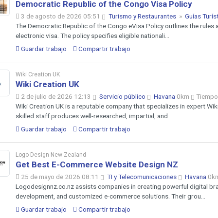
Democratic Republic of the Congo Visa Policy
3 de agosto de 2026 05:51
Turismo y Restaurantes
»
Guías Turís
The Democratic Republic of the Congo eVisa Policy outlines the rules a
electronic visa. The policy specifies eligible nationali...
Guardar trabajo
Compartir trabajo
Wiki Creation UK
Wiki Creation UK
2 de julio de 2026 12:13
Servicio público
Havana
0km
Tiempo
Wiki Creation UK is a reputable company that specializes in expert Wi
skilled staff produces well-researched, impartial, and...
Guardar trabajo
Compartir trabajo
Logo Design New Zealand
Get Best E-Commerce Website Design NZ
25 de mayo de 2026 08:11
TI y Telecomunicaciones
Havana
0k
Logodesignnz.co.nz assists companies in creating powerful digital br
development, and customized e-commerce solutions. Their grou...
Guardar trabajo
Compartir trabajo