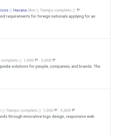
ticos
Havana
0km
Tiempo completo
₱
nd requirements for foreign nationals applying for an
 completo
1,000 ₱ - 5,000 ₱
kipedia solutions for people, companies, and brands. The
m
Tiempo completo
1,000 ₱ - 5,000 ₱
ands through innovative logo design, responsive web