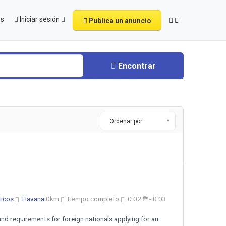
os
Iniciar sesión
Publica un anuncio
Encontrar
Ordenar por
ticos
Havana
0km
Tiempo completo
0.02 ₱ - 0.03
nd requirements for foreign nationals applying for an