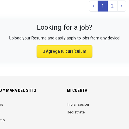
‹
1
2
›
Looking for a job?
Upload your Resume and easily apply to jobs from any device!
Agrega tu currículum
 Y MAPA DEL SITIO
MI CUENTA
os
Iniciar sesión
s
Regístrate
tio