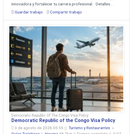
innovadora y fortalecer tu carrera profesional. Detalles...
Guardar trabajo
Compartir trabajo
Democratic Republic Of The Congo Visa Policy
Democratic Republic of the Congo Visa Policy
3 de agosto de 2026 05:55
Turismo y Restaurantes
»
Guías Turísticos
Havana
48.2km
Tiempo completo
0.02